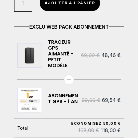
AJOUTER AU PANIER
de
Traceur
GPS
EXCLU WEB PACK ABONNEMENT
Aimanté
-
TRACEUR
GPS
Petit
AIMANTÉ -
69,00 €
48,46 €
modèle
PETIT
MODÈLE
ABONNEMEN
99,00 €
69,54 €
T GPS - 1 AN
ECONOMISEZ 50,00 €
Total
168,00 €
118,00 €