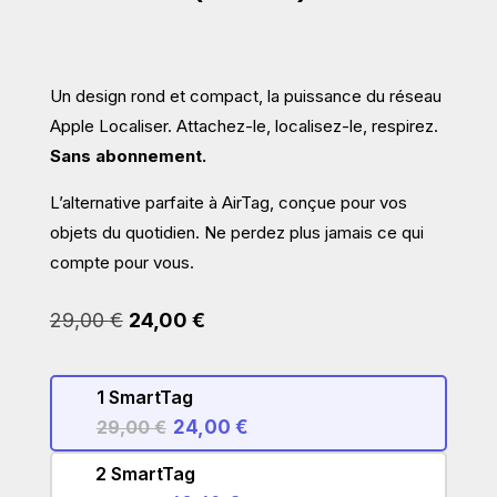
Un design rond et compact, la puissance du réseau
Apple Localiser. Attachez-le, localisez-le, respirez.
Sans abonnement.
L’alternative parfaite à AirTag, conçue pour vos
objets du quotidien. Ne perdez plus jamais ce qui
compte pour vous.
Le
Le
29,00
€
24,00
€
prix
prix
initial
actuel
était :
est :
1 SmartTag
29,00 €.
24,00 €.
29,00 €
24,00 €
2 SmartTag